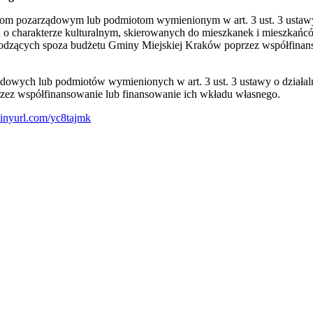
cjom pozarządowym lub podmiotom wymienionym w art. 3 ust. 3 ustawy 
ych o charakterze kulturalnym, skierowanych do mieszkanek i mieszka
dzących spoza budżetu Gminy Miejskiej Kraków poprzez współfinans
ądowych lub podmiotów wymienionych w art. 3 ust. 3 ustawy o działaln
ez współfinansowanie lub finansowanie ich wkładu własnego.
/tinyurl.com/yc8tajmk