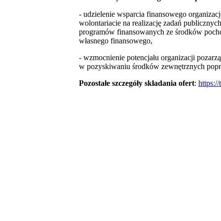
- udzielenie wsparcia finansowego organiza
wolontariacie na realizację zadań publiczn
programów finansowanych ze środków pocho
własnego finansowego,
- wzmocnienie potencjału organizacji pozarz
w pozyskiwaniu środków zewnętrznych poprz
Pozostałe szczegóły składania ofert
:
https:/