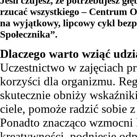
Jeśli czujesz, że potrzebujesz gł
rzucać wszystkiego – Centrum O
na wyjątkowy, lipcowy cykl bez
Społecznika”.
Dlaczego warto wziąć udzi
Uczestnictwo w zajęciach p
korzyści dla organizmu. Re
skutecznie obniży wskaźniki
ciele, pomoże radzić sobie 
Ponadto znacząco wzmocni k
kreatywności, podniesie od