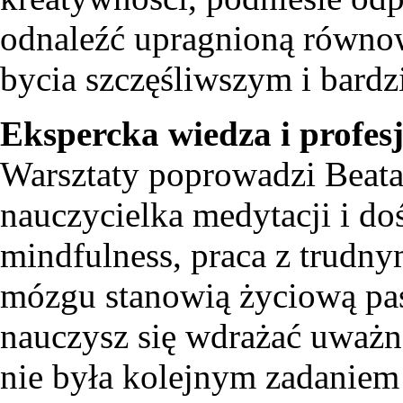
odnaleźć upragnioną równo
bycia szczęśliwszym i bard
Ekspercka wiedza i profes
Warsztaty poprowadzi Beat
nauczycielka medytacji i do
mindfulness, praca z trudn
mózgu stanowią życiową pasj
nauczysz się wdrażać uważn
nie była kolejnym zadaniem 