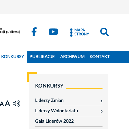
MAPA
STRONY
KONKURSY
PUBLIKACJE
ARCHIWUM
KONTAKT
KONKURSY
Liderzy Zmian
A
rozwiń
A
Liderzy Wolontariatu
rozwiń
Gala Liderów 2022