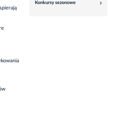
Konkursy sezonowe
rozwiń
spierają
re
iękowania
ków