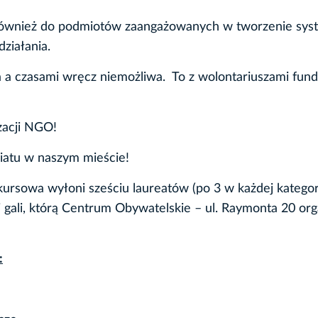
k również do podmiotów zaangażowanych w tworzenie sy
ziałania.
a a czasami wręcz niemożliwa. To z wolontariuszami fund
zacji NGO!
iatu w naszym mieście!
rsowa wyłoni sześciu laureatów (po 3 w każdej kategori
 gali, którą Centrum Obywatelskie – ul. Raymonta 20 org
: