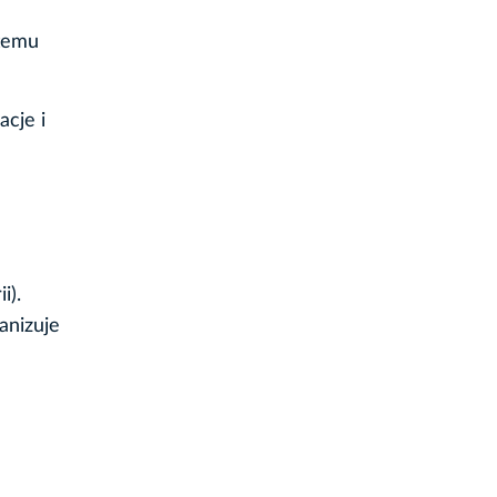
stemu
acje i
i).
anizuje