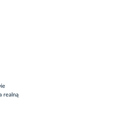
wie
a realną