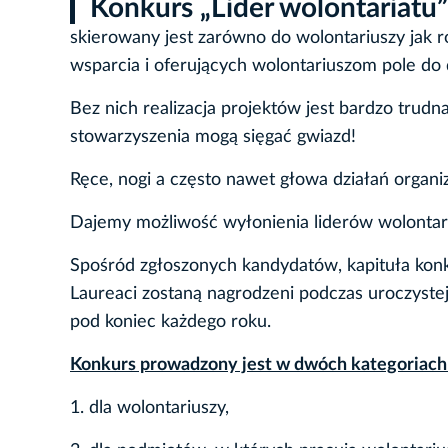
Konkurs „Lider wolontariatu”
skierowany jest zarówno do wolontariuszy ja
wsparcia i oferujących wolontariuszom pole do d
Bez nich realizacja projektów jest bardzo trudn
stowarzyszenia mogą sięgać gwiazd!
Ręce, nogi a często nawet głowa działań organi
Dajemy możliwość wyłonienia liderów wolontar
Spośród zgłoszonych kandydatów, kapituła konku
Laureaci zostaną nagrodzeni podczas uroczystej
pod koniec każdego roku.
Konkurs prowadzony jest w dwóch kategoriach
1. dla wolontariuszy,