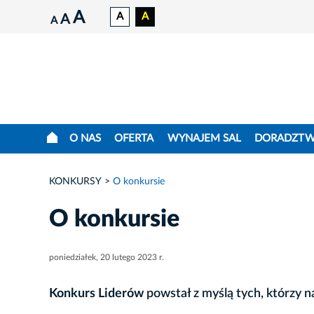
A
A
A
A
A
O NAS
OFERTA
WYNAJEM SAL
DORADZT
KONKURSY
O konkursie
O konkursie
poniedziałek, 20 lutego 2023 r.
Konkurs Liderów
powstał z myślą tych, którzy n