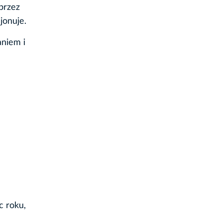
przez
jonuje.
aniem i
c roku,