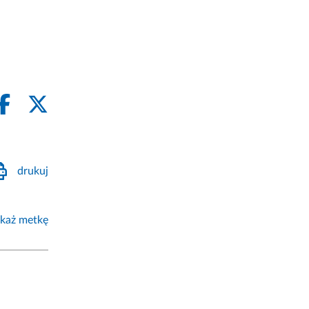
drukuj
każ metkę