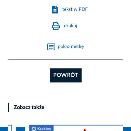
tekst w PDF
drukuj
pokaż metkę
POWRÓT
Zobacz także