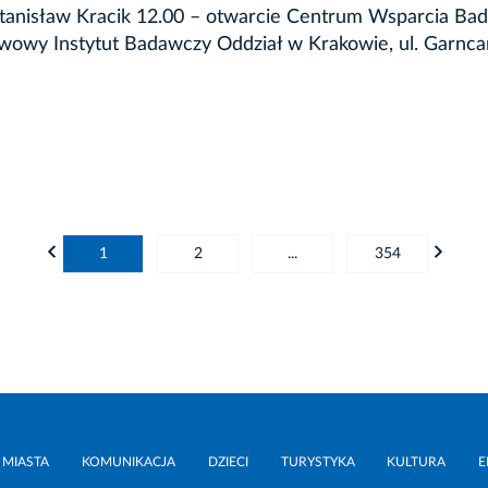
tanisław Kracik 12.00 – otwarcie Centrum Wsparcia Bad
twowy Instytut Badawczy Oddział w Krakowie, ul. Garnca
1
2
...
354
 MIASTA
KOMUNIKACJA
DZIECI
TURYSTYKA
KULTURA
E