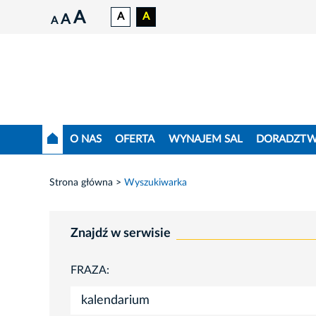
A
A
A
A
A
O NAS
OFERTA
WYNAJEM SAL
DORADZT
Strona główna
Wyszukiwarka
Znajdź w serwisie
FRAZA: