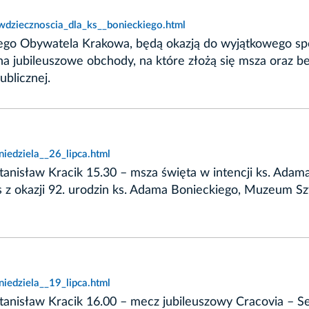
wdziecznoscia_dla_ks__bonieckiego.html
ego Obywatela Krakowa, będą okazją do wyjątkowego spo
jubileuszowe obchody, na które złożą się msza oraz bene
ublicznej.
iedziela__26_lipca.html
anisław Kracik 15.30 – msza święta w intencji ks. Adama
s z okazji 92. urodzin ks. Adama Bonieckiego, Muzeum Szt
iedziela__19_lipca.html
nisław Kracik 16.00 – mecz jubileuszowy Cracovia – Sevil