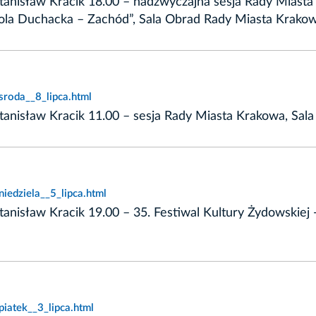
tanisław Kracik 18.00 – nadzwyczajna sesja Rady Miast
ola Duchacka – Zachód”, Sala Obrad Rady Miasta Krako
sroda__8_lipca.html
tanisław Kracik 11.00 – sesja Rady Miasta Krakowa, Sal
iedziela__5_lipca.html
anisław Kracik 19.00 – 35. Festiwal Kultury Żydowskiej 
iatek__3_lipca.html