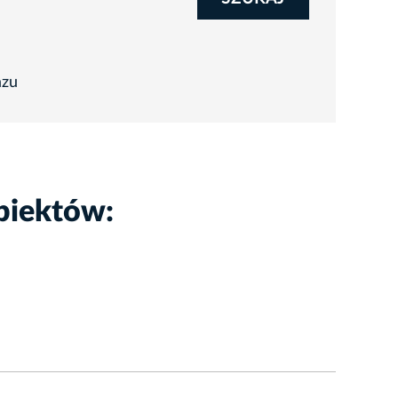
azu
biektów: