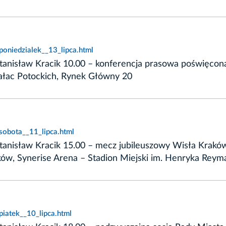
oniedzialek__13_lipca.html
tanisław Kracik 10.00 – konferencja prasowa poświęcon
łac Potockich, Rynek Główny 20
sobota__11_lipca.html
tanisław Kracik 15.00 – mecz jubileuszowy Wisła Krakó
ów, Synerise Arena – Stadion Miejski im. Henryka Reym
iatek__10_lipca.html