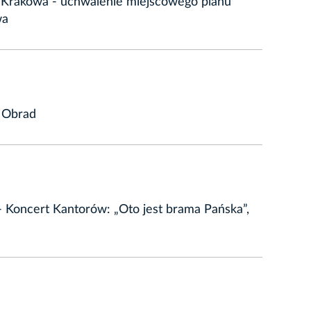
a Krakowa - uchwalenie miejscowego planu
wa
a Obrad
- Koncert Kantorów: „Oto jest brama Pańska”,