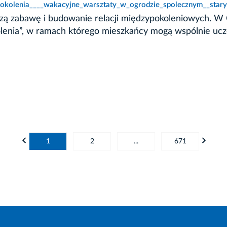
okolenia____wakacyjne_warsztaty_w_ogrodzie_spolecznym__stary
czą zabawę i budowanie relacji międzypokoleniowych. 
okolenia”, w ramach którego mieszkańcy mogą wspólnie u
1
2
...
671