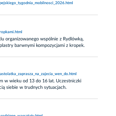
pejskiego_tygodnia_mobilnosci_2026.html
ropkami.html
yklu organizowanego wspólnie z Rydlówką,
plastry barwnymi kompozycjami z kropek.
astolatka_zaprasza_na_zajecia_wen_do.html
n w wieku od 13 do 16 lat. Uczestniczki
ą siebie w trudnych sytuacjach.
rodzinne_warsztaty.html