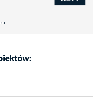
azu
biektów: