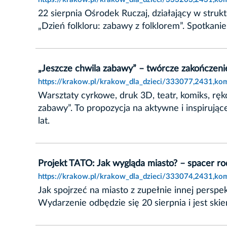
22 sierpnia Ośrodek Ruczaj, działający w stru
„Dzień folkloru: zabawy z folklorem”. Spotkani
„Jeszcze chwila zabawy” – twórcze zakończenie
https://krakow.pl/krakow_dla_dzieci/333077,2431,kom
Warsztaty cyrkowe, druk 3D, teatr, komiks, ręk
zabawy”. To propozycja na aktywne i inspirują
lat.
Projekt TATO: Jak wygląda miasto? – spacer ro
https://krakow.pl/krakow_dla_dzieci/333074,2431,kom
Jak spojrzeć na miasto z zupełnie innej persp
Wydarzenie odbędzie się 20 sierpnia i jest skie