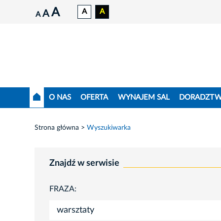
A
A
A
A
A
O NAS
OFERTA
WYNAJEM SAL
DORADZT
Strona główna
Wyszukiwarka
Znajdź w serwisie
FRAZA: