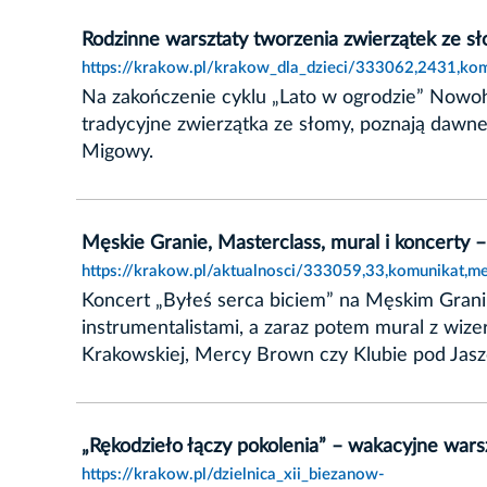
Rodzinne warsztaty tworzenia zwierzątek ze s
https://krakow.pl/krakow_dla_dzieci/333062,2431,kom
Na zakończenie cyklu „Lato w ogrodzie” Nowoh
tradycyjne zwierzątka ze słomy, poznają dawne
Migowy.
Męskie Granie, Masterclass, mural i koncerty –
https://krakow.pl/aktualnosci/333059,33,komunikat,me
Koncert „Byłeś serca biciem” na Męskim Grani
instrumentalistami, a zaraz potem mural z wiz
Krakowskiej, Mercy Brown czy Klubie pod Jasz
„Rękodzieło łączy pokolenia” – wakacyjne war
https://krakow.pl/dzielnica_xii_biezanow-