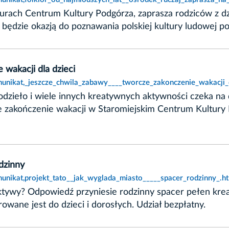
kturach Centrum Kultury Podgórza, zaprasza rodziców z dz
e będzie okazją do poznawania polskiej kultury ludowej 
 wakacji dla dzieci
unikat,_jeszcze_chwila_zabawy____tworcze_zakonczenie_wakacji_d
odzieło i wiele innych kreatywnych aktywności czeka na 
ce zakończenie wakacji w Staromiejskim Centrum Kultury
dzinny
unikat,projekt_tato__jak_wyglada_miasto_____spacer_rodzinny_.h
ektywy? Odpowiedź przyniesie rodzinny spacer pełen kre
rowane jest do dzieci i dorosłych. Udział bezpłatny.