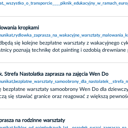
at,_wszystko_o_transporcie____piknik_edukacyjny_w_ramach_euro
lowania kropkami
munikat,rydlowka_zaprasza_na_wakacyjne_warsztaty_malowania_k
 odbędą się kolejne bezpłatne warsztaty z wakacyjnego c
cy poznają technikę dot painting i ozdobią drewniane 
. Strefa Nastolatka zaprasza na zajęcia Wen Do
unikat,bezplatne_warsztaty_samoobrony_dla_nastolatek__strefa_n
się bezpłatne warsztaty samoobrony Wen Do dla dziewczy
zą się stawiać granice oraz reagować z większą pewności
prasza na rodzinne warsztaty
unikat,folklor_od_najmlodszych_lat__osrodek_ruczaj_zaprasza_na_