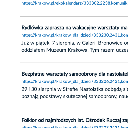
https://krakow.pl/ekokalendarz/333302,2238,komunik
Rydlówka zaprasza na wakacyjne warsztaty ma
https://krakow.pl/krakow_dla_dzieci/333230,2431,ko
Już w piątek, 7 sierpnia, w Galerii Bronowice
oddziałem Muzeum Krakowa. Tym razem uczestni
Bezpłatne warsztaty samoobrony dla nastolatek
https://krakow.pl/krakow_dla_dzieci/333206,2431,kom
29 i 30 sierpnia w Strefie Nastolatka odbędą 
poznają podstawy skutecznej samoobrony, nauc
Folklor od najmłodszych lat. Ośrodek Ruczaj za
https://krakow.pl/krakow_dla_dzieci/333203,2431,kom