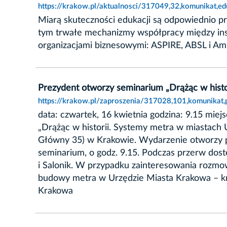
https://krakow.pl/aktualnosci/317049,32,komunikat,ed
Miarą skuteczności edukacji są odpowiednio pr
tym trwałe mechanizmy współpracy między inst
organizacjami biznesowymi: ASPIRE, ABSL i Am
Prezydent otworzy seminarium „Drążąc w hist
https://krakow.pl/zaproszenia/317028,101,komunikat
data: czwartek, 16 kwietnia godzina: 9.15 mie
„Drążąc w historii. Systemy metra w miastach 
Główny 35) w Krakowie. Wydarzenie otworzy pr
seminarium, o godz. 9.15. Podczas przerw dostę
i Salonik. W przypadku zainteresowania rozmo
budowy metra w Urzędzie Miasta Krakowa – kr
Krakowa