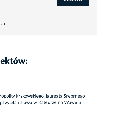
azu
iektów:
tropolity krakowskiego, laureata Srebrnego
sją św. Stanisława w Katedrze na Wawelu