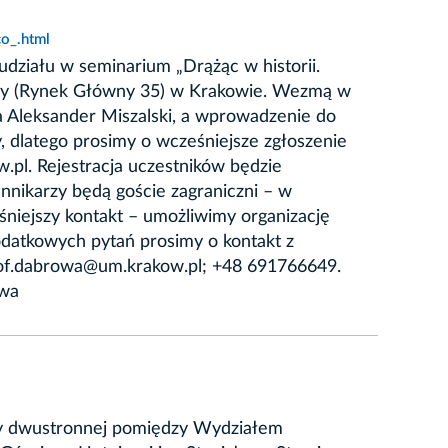
o_.html
udziału w seminarium „Drążąc w historii.
ory (Rynek Główny 35) w Krakowie. Wezmą w
a Aleksander Miszalski, a wprowadzenie do
 dlatego prosimy o wcześniejsze zgłoszenie
.pl. Rejestracja uczestników będzie
nnikarzy będą goście zagraniczni – w
śniejszy kontakt – umożliwimy organizację
datkowych pytań prosimy o kontakt z
tof.dabrowa@um.krakow.pl; +48 691766649.
owa
acy dwustronnej pomiędzy Wydziałem