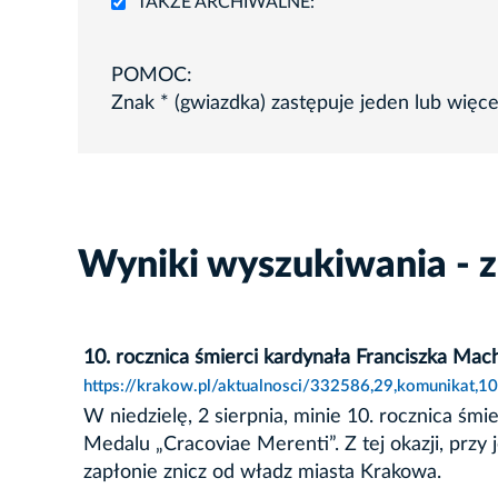
TAKŻE ARCHIWALNE:
POMOC:
Znak * (gwiazdka) zastępuje jeden lub więc
Wyniki wyszukiwania - z
10. rocznica śmierci kardynała Franciszka Mac
https://krakow.pl/aktualnosci/332586,29,komunikat,10
W niedzielę, 2 sierpnia, minie 10. rocznica śm
Medalu „Cracoviae Merenti”. Z tej okazji, prz
zapłonie znicz od władz miasta Krakowa.