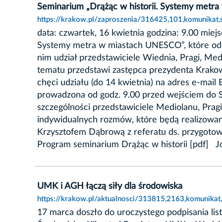
Seminarium „Drążąc w historii. Systemy metr
https://krakow.pl/zaproszenia/316425,101,komunikat
data: czwartek, 16 kwietnia godzina: 9.00 mie
Systemy metra w miastach UNESCO”, które odb
nim udział przedstawiciele Wiednia, Pragi, Me
tematu przedstawi zastępca prezydenta Krakow
chęci udziału (do 14 kwietnia) na adres e-mai
prowadzona od godz. 9.00 przed wejściem do Sa
szczególności przedstawiciele Mediolanu, Prag
indywidualnych rozmów, które będą realizowan
Krzysztofem Dąbrową z referatu ds. przygoto
Program seminarium Drążąc w historii [pdf
UMK i AGH łączą siły dla środowiska
https://krakow.pl/aktualnosci/313815,2163,komunikat,
17 marca doszło do uroczystego podpisania li