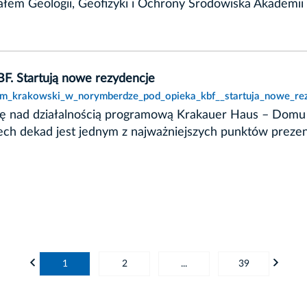
łem Geologii, Geofizyki i Ochrony Środowiska Akademii 
. Startują nowe rezydencje
dom_krakowski_w_norymberdze_pod_opieka_kbf__startuja_nowe_rez
czę nad działalnością programową Krakauer Haus – Dom
rzech dekad jest jednym z najważniejszych punktów preze
1
2
...
39