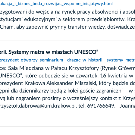
ukacja_i_biznes_beda_rozwijac_wspolne_inicjatywy.html
zygotowani do wejścia na rynek pracy absolwenci i absol
ytucjami edukacyjnymi a sektorem przedsiębiorstw. Kra
Cham, aby zapewnić płynny transfer wiedzy, doświadczeń
orii. Systemy metra w miastach UNESCO”
,prezydent_otworzy_seminarium__drazac_w_historii__systemy_met
jsce: Sala Miedziana w Pałacu Krzysztofory (Rynek Głów
UNESCO”, które odbędzie się w czwartek, 16 kwietnia w 
ezydent Krakowa Aleksander Miszalski, który będzie do
pni dla dziennikarzy będą z kolei goście zagraniczni – w
wą lub nagraniem prosimy o wcześniejszy kontakt z Krz
zysztof.dabrowa@um.krakow.pl, tel. 691766649. Joann