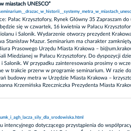
a w miastach UNESCO”
,seminarium__drazac_w_historii__systemy_metra_w_miastach_unesc
jsce: Pałac Krzysztofory, Rynek Główny 35 Zapraszam do 
ędzie się w czwartek, 16 kwietnia w Pałacu Krzysztof
diolanu i Salonik. Wydarzenie otworzy prezydent Krakow
a Stanisław Mazur. Seminarium ma charakter zamknięty,
l Biura Prasowego Urzędu Miasta Krakowa – bi@um.krakow
li Miedzianej w Pałacu Krzysztofory. Do dyspozycji dzie
i i Salonik. W przypadku zainteresowania prosimy o wcze
e w trakcie przerw w programie seminarium. W razie do
wań budowy metra w Urzędzie Miasta Krakowa – krzysz
] Joanna Krzemińska Rzeczniczka Prezydenta Miasta Krak
umk_i_agh_lacza_sily_dla_srodowiska.html
stu intencyjnego dotyczącego przystąpienia do współpr