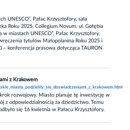
ach UNESCO”, Pałac Krzysztofory, sala
eka Roku 2025, Collegium Novum, ul. Gołębia
a w miastach UNESCO”, Pałac Krzysztofory,
wręczenia tytułów Małopolanina Roku 2025 i
00 – konferencja prasowa dotycząca TAURON
niami z Krakowem
jskie_miasta_podzielily_sie_doswiadczeniami_z_krakowem.html
krok rozwojowy. Miasto planuje tę inwestycję w
ój z odpowiedzialnością za dziedzictwo. Temu
było się 16 kwietnia w Pałacu Krzysztofory.