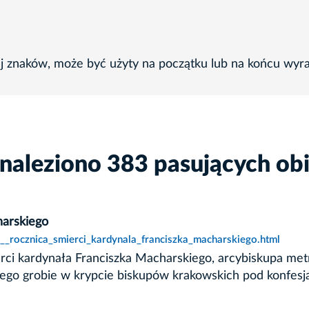
ej znaków, może być użyty na początku lub na końcu wyr
naleziono 383 pasujących ob
harskiego
__rocznica_smierci_kardynala_franciszka_macharskiego.html
ierci kardynała Franciszka Macharskiego, arcybiskupa me
y jego grobie w krypcie biskupów krakowskich pod konfe