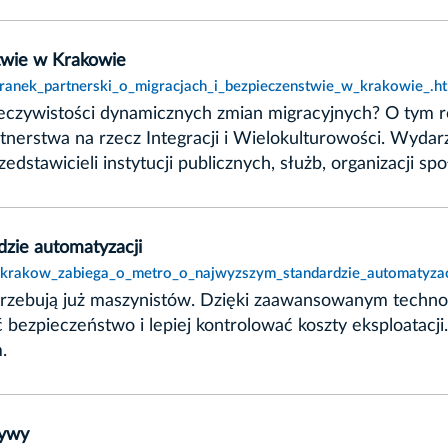
stwie w Krakowie
oranek_partnerski_o_migracjach_i_bezpieczenstwie_w_krakowie_.h
zeczywistości dynamicznych zmian migracyjnych? O tym 
erstwa na rzecz Integracji i Wielokulturowości. Wydar
stawicieli instytucji publicznych, służb, organizacji s
zie automatyzacji
t,krakow_zabiega_o_metro_o_najwyzszym_standardzie_automatyzac
rzebują już maszynistów. Dzięki zaawansowanym techn
bezpieczeństwo i lepiej kontrolować koszty eksploatacji
.
tywy