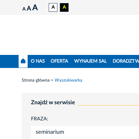
A
A
A
A
A
O NAS
OFERTA
WYNAJEM SAL
DORADZT
Strona główna
Wyszukiwarka
Znajdź w serwisie
FRAZA: