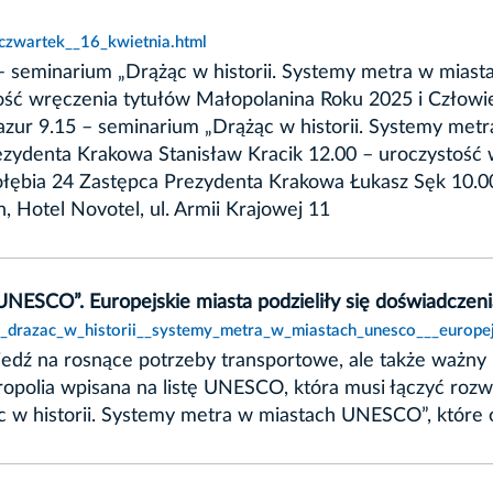
czwartek__16_kwietnia.html
– seminarium „Drążąc w historii. Systemy metra w miast
ść wręczenia tytułów Małopolanina Roku 2025 i Człowi
ur 9.15 – seminarium „Drążąc w historii. Systemy metr
zydenta Krakowa Stanisław Kracik 12.00 – uroczystość 
ołębia 24 Zastępca Prezydenta Krakowa Łukasz Sęk 10.
 Hotel Novotel, ul. Armii Krajowej 11
 UNESCO”. Europejskie miasta podzieliły się doświadcze
,_drazac_w_historii__systemy_metra_w_miastach_unesco___europe
edź na rosnące potrzeby transportowe, ale także ważny 
opolia wpisana na listę UNESCO, która musi łączyć rozw
w historii. Systemy metra w miastach UNESCO”, które od