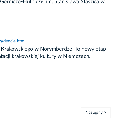
Górniczo-Hutniczej im. Stanisława Staszica w
ydencje.html
u Krakowskiego w Norymberdze. To nowy etap
ntacji krakowskiej kultury w Niemczech.
Następny >