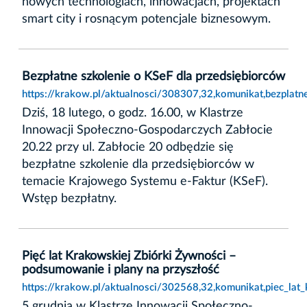
nowych technologiach, innowacjach, projektach
smart city i rosnącym potencjale biznesowym.
Bezpłatne szkolenie o KSeF dla przedsiębiorców
https://krakow.pl/aktualnosci/308307,32,komunikat,bezplatn
Dziś, 18 lutego, o godz. 16.00, w Klastrze
Innowacji Społeczno-Gospodarczych Zabłocie
20.22 przy ul. Zabłocie 20 odbędzie się
bezpłatne szkolenie dla przedsiębiorców w
temacie Krajowego Systemu e-Faktur (KSeF).
Wstęp bezpłatny.
Pięć lat Krakowskiej Zbiórki Żywności –
podsumowanie i plany na przyszłość
https://krakow.pl/aktualnosci/302568,32,komunikat,piec_la
5 grudnia w Klastrze Innowacji Społeczno-