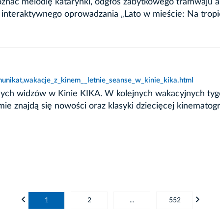
znać melodię katarynki, odgłos zabytkowego tramwaju alb
y interaktywnego oprowadzania „Lato w mieście: Na trop
unikat,wakacje_z_kinem__letnie_seanse_w_kinie_kika.html
łodych widzów w Kinie KIKA. W kolejnych wakacyjnych t
 znajdą się nowości oraz klasyki dziecięcej kinematogra
1
2
...
552