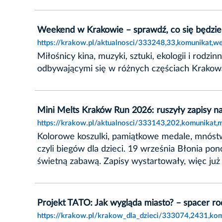
Weekend w Krakowie – sprawdź, co się będzie 
https://krakow.pl/aktualnosci/333248,33,komunikat,w
Miłośnicy kina, muzyki, sztuki, ekologii i ro
odbywającymi się w różnych częściach Krakowa.
Mini Melts Kraków Run 2026: ruszyły zapisy na
https://krakow.pl/aktualnosci/333143,202,komunikat,
Kolorowe koszulki, pamiątkowe medale, mnóstw
czyli biegów dla dzieci. 19 września Błonia p
świetną zabawą. Zapisy wystartowały, więc już 
Projekt TATO: Jak wygląda miasto? – spacer ro
https://krakow.pl/krakow_dla_dzieci/333074,2431,kom