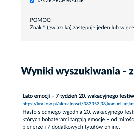
TAKŻE ARCHIWALNE:
POMOC:
Znak * (gwiazdka) zastępuje jeden lub więc
Wyniki wyszukiwania - 
Lato emocji – 7 tydzień 20. wakacyjnego festi
https://krakow.pl/aktualnosci/333353,33,komunikat,l
Hasło siódmego tygodnia 20. wakacyjnego festiw
których bohaterami targają emocje – od miłości
plenerze i 7 dodatkowych tytułów online.