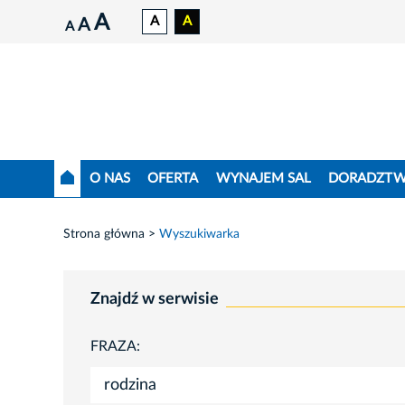
A
A
A
A
A
O NAS
OFERTA
WYNAJEM SAL
DORADZT
Strona główna
Wyszukiwarka
Znajdź w serwisie
FRAZA: