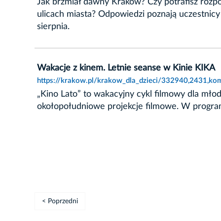
Jak brzmiał dawny Kraków? Czy potrafisz rozpo
ulicach miasta? Odpowiedzi poznają uczestnic
sierpnia.
Wakacje z kinem. Letnie seanse w Kinie KIKA
https://krakow.pl/krakow_dla_dzieci/332940,2431,kom
„Kino Lato” to wakacyjny cykl filmowy dla m
okołopołudniowe projekcje filmowe. W programie
< Poprzedni