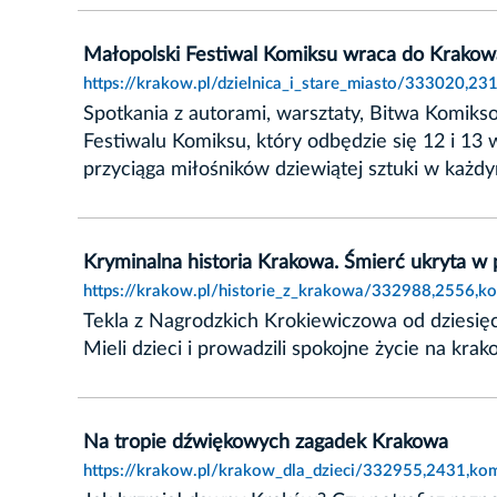
Małopolski Festiwal Komiksu wraca do Krakow
https://krakow.pl/dzielnica_i_stare_miasto/333020,2
Spotkania z autorami, warsztaty, Bitwa Komiks
Festiwalu Komiksu, który odbędzie się 12 i 1
przyciąga miłośników dziewiątej sztuki w każd
Kryminalna historia Krakowa. Śmierć ukryta w
https://krakow.pl/historie_z_krakowa/332988,2556,k
Tekla z Nagrodzkich Krokiewiczowa od dziesięc
Mieli dzieci i prowadzili spokojne życie na kra
Na tropie dźwiękowych zagadek Krakowa
https://krakow.pl/krakow_dla_dzieci/332955,2431,ko