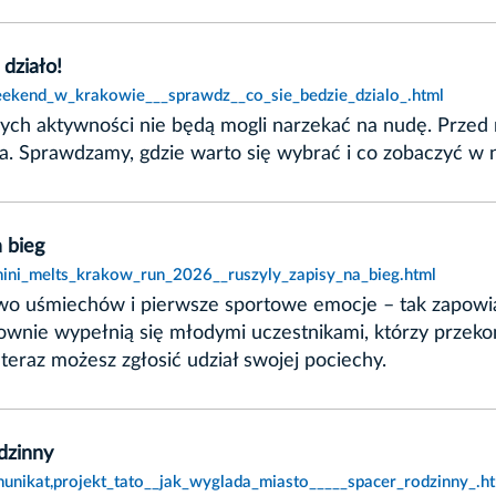
działo!
eekend_w_krakowie___sprawdz__co_sie_bedzie_dzialo_.html
dzinnych aktywności nie będą mogli narzekać na nudę. Pr
 Sprawdzamy, gdzie warto się wybrać i co zobaczyć w na
 bieg
mini_melts_krakow_run_2026__ruszyly_zapisy_na_bieg.html
o uśmiechów i pierwsze sportowe emocje – tak zapowiad
onownie wypełnią się młodymi uczestnikami, którzy przeko
teraz możesz zgłosić udział swojej pociechy.
dzinny
unikat,projekt_tato__jak_wyglada_miasto_____spacer_rodzinny_.h