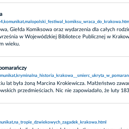
a
314,komunikat,malopolski_festiwal_komiksu_wraca_do_krakowa.htm
owa, Giełda Komiksowa oraz wydarzenia dla całych rodzi
3 września w Wojewódzkiej Bibliotece Publicznej w Krak
ym wieku.
 pomarańczy
omunikat,kryminalna_historia_krakowa__smierc_ukryta_w_pomaran
iu lat była żoną Marcina Krokiewicza. Małżeństwo zawar
kowskich przedmieściach. Nic nie zapowiadało, że luty 18
munikat,na_tropie_dzwiekowych_zagadek_krakowa.html