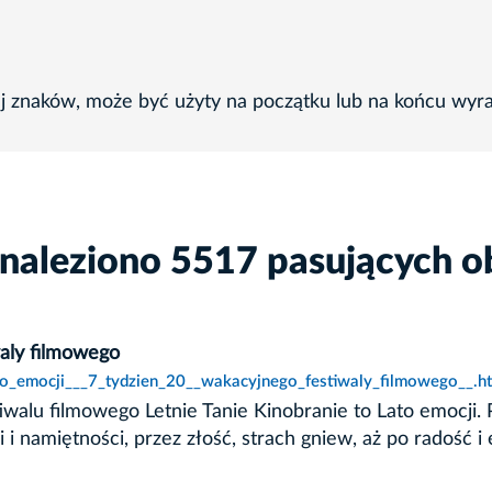
ej znaków, może być użyty na początku lub na końcu wyr
znaleziono 5517 pasujących o
waly filmowego
ato_emocji___7_tydzien_20__wakacyjnego_festiwaly_filmowego__.h
alu filmowego Letnie Tanie Kinobranie to Lato emocji. Po
 i namiętności, przez złość, strach gniew, aż po radość 