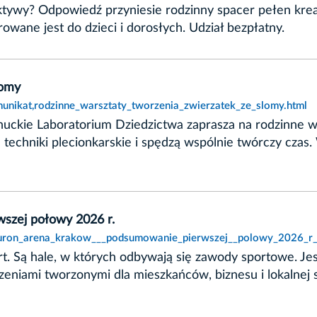
ektywy? Odpowiedź przyniesie rodzinny spacer pełen kre
rowane jest do dzieci i dorosłych. Udział bezpłatny.
łomy
unikat,rodzinne_warsztaty_tworzenia_zwierzatek_ze_slomy.html
uckie Laboratorium Dziedzictwa zaprasza na rodzinne wa
 techniki plecionkarskie i spędzą wspólnie twórczy czas
zej połowy 2026 r.
tauron_arena_krakow___podsumowanie_pierwszej__polowy_2026_r_
ert. Są hale, w których odbywają się zawody sportowe. 
zeniami tworzonymi dla mieszkańców, biznesu i lokalnej 