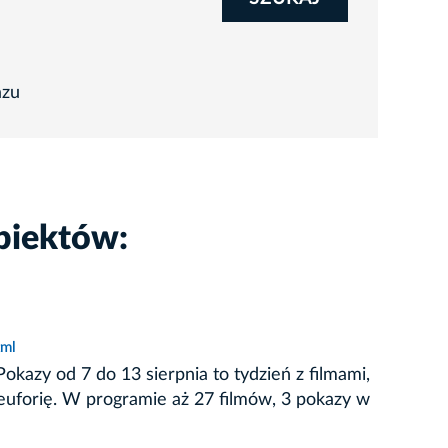
azu
biektów:
tml
kazy od 7 do 13 sierpnia to tydzień z filmami,
i euforię. W programie aż 27 filmów, 3 pokazy w