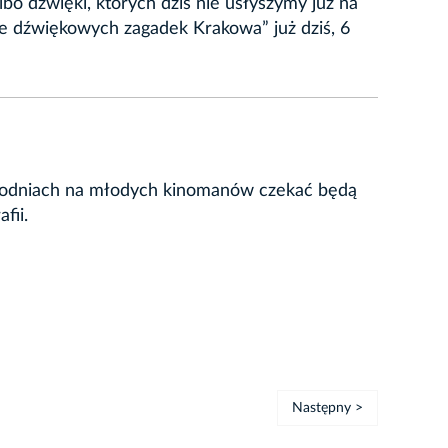
o dźwięki, których dziś nie usłyszymy już na
ie dźwiękowych zagadek Krakowa” już dziś, 6
ygodniach na młodych kinomanów czekać będą
fii.
Następny >