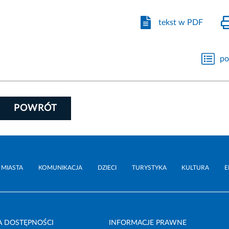
tekst w PDF
po
POWRÓT
 MIASTA
KOMUNIKACJA
DZIECI
TURYSTYKA
KULTURA
E
A DOSTĘPNOŚCI
INFORMACJE PRAWNE