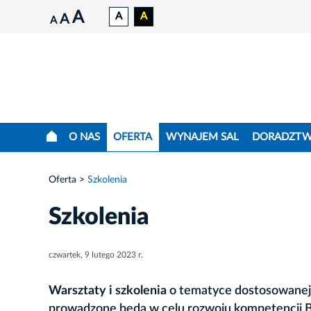
A
A
A
A
A
O NAS
OFERTA
WYNAJEM SAL
DORADZT
Oferta
Szkolenia
Szkolenia
czwartek, 9 lutego 2023 r.
Warsztaty i szkolenia
o tematyce dostosowanej 
prowadzone będą w celu rozwoju kompetencji 