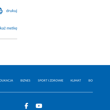
drukuj
każ metkę
DUKACJA
BIZNES
SPORT I ZDROWIE
KLIMAT
BO